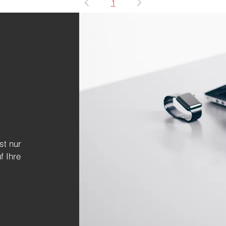
1
st nur
f Ihre