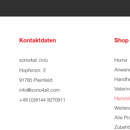
Kontaktdaten
Shop
sono4all
Home
OHG
Anwend
Hopfenstr. 2
Handhe
91785 Pleinfeld
Veteri
info@sono4all.com
Herstel
+49 (0)9144 9270911
Weiter
Alle Pr
Zubehö