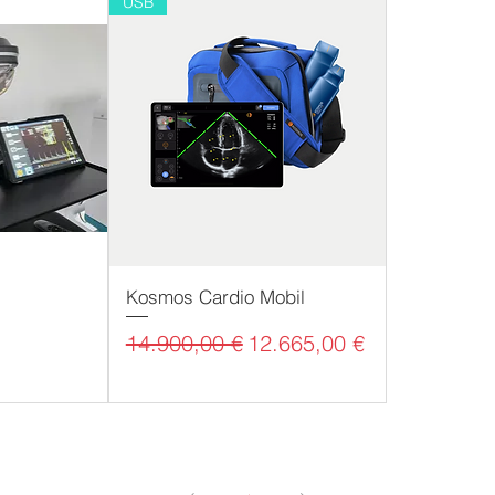
USB
Kosmos Cardio Mobil
Standardpreis
Sale-Preis
14.900,00 €
12.665,00 €