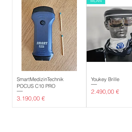
WLAN
SmartMedizinTechnik
Youkey Brille
POCUS C10 PRO
Preis
2.490,00 €
Preis
3.190,00 €