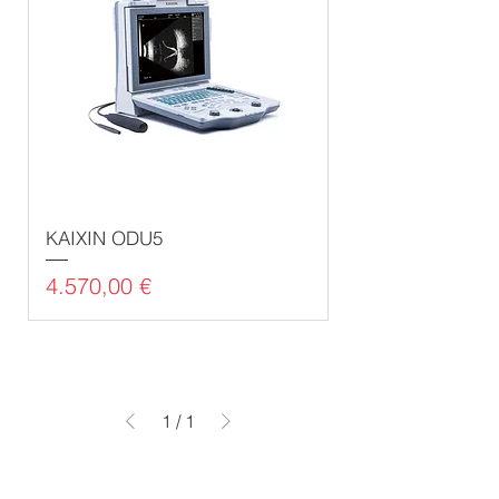
KAIXIN ODU5
Preis
4.570,00 €
1
/
1