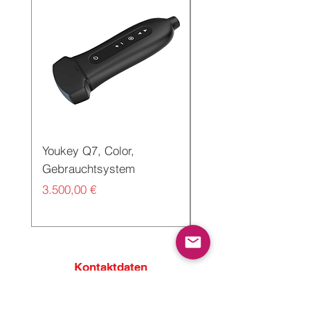
Youkey Q7, Color,
SmartMedizinTechni
Gebrauchtsystem
POCUS C10 PRO
Preis
Preis
3.500,00 €
3.190,00 €
Kontaktdaten
sono4all
OHG